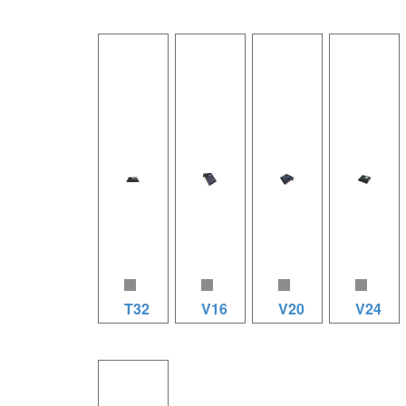
功能特
16路信號
T20 規格
24路信號
點：1.8
輸入（12
參數（20
輸入（24
路平衡式
路MIC輸
路數字調
路MIC輸
單聲道話
入1組立
音台）
入1組立
筒輸入，
體聲輸入
20路信號
體聲輸
4路立體
1組數字
輸入（16
入),內置
聲輸入2.
輸入),內
路MIC輸
壓限器，
提供優質
置壓限
入1組立
高低通，
的+48V
器，高低
體聲輸
5段參數
幻象電源
通，5段
入),內置
均衡，延
3.每通道
參量均
壓限器，
時，聲像
T32
V16
V20
V24
3段均衡
衡，延
高低通，
平衡調
器，打造
32路信號
時，聲像
16路信號
5段參數
20路信號
節，12路
24路信號
溫暖音色
輸入（32
平衡調
輸入
均衡，延
輸入
信號輸出
輸入
4.帶有輔
路MIC輸
節。8路
（8MIC
時，聲像
（12MIC
（主輸出
（16MIC