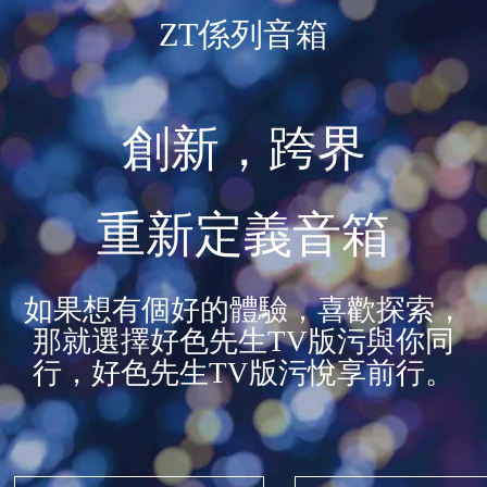
ZT係列音箱
創新，跨界
重新定義音箱
如果想有個好的體驗，喜歡探索，
那就選擇好色先生TV版污與你同
行，好色先生TV版污悅享前行。