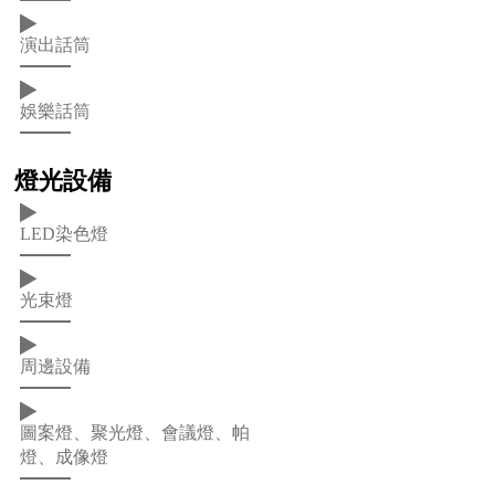
演出話筒
娛樂話筒
燈光設備
LED染色燈
光束燈
周邊設備
圖案燈、聚光燈、會議燈、帕
燈、成像燈