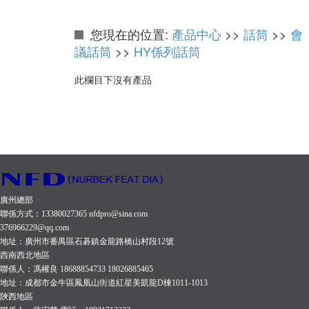
您現在的位置:
產品中心
>>
話筒
>>
會
議話筒
>>
HY係列話筒
此欄目下沒有產品
廣州總部
聯係方式：13380027365 nfdpro@sina.com
376966229@qq.com
地址：廣州市番禺區石碁鎮金龍路橋山村段12號
西南西北地區
聯係人：馮權良 18688854733 18026885465
地址：成都市金牛區鳳凰山街道紅星美凱龍D棟1011-1013
陝西地區