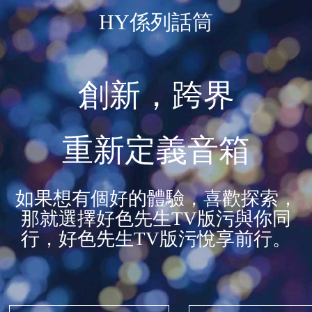
HY係列話筒
創新，跨界
重新定義音箱
如果想有個好的體驗，喜歡探索，
那就選擇好色先生TV版污與你同
行，好色先生TV版污悅享前行。