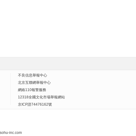
不良信息舉報中心
北京互聯網舉報中心
網絡110報警服務
12318全國文化市場舉報網站
京ICP證74476162號
ohu-inc.com