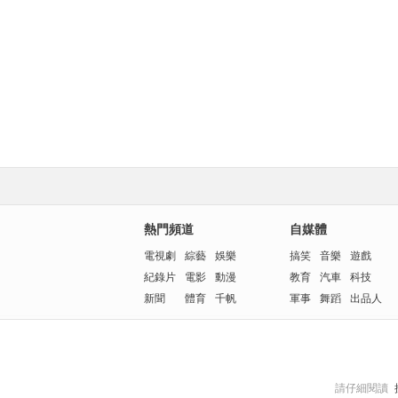
熱門頻道
自媒體
電視劇
綜藝
娛樂
搞笑
音樂
遊戲
紀錄片
電影
動漫
教育
汽車
科技
新聞
體育
千帆
軍事
舞蹈
出品人
請仔細閱讀