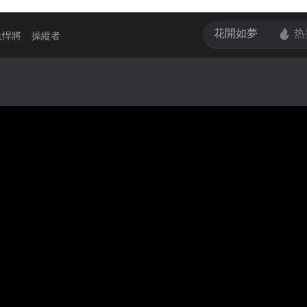
血悍將
操縱者
金牌調解