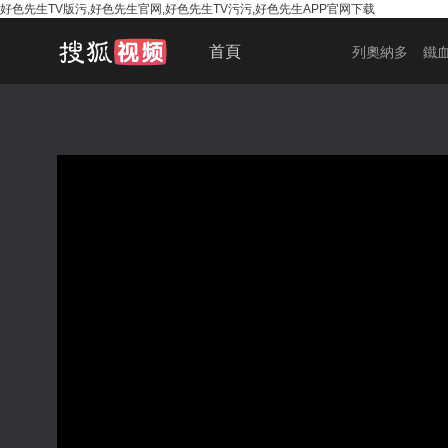
好色先生TV版污,好色先生官网,好色先生TV污污,好色先生APP官网下载
首頁
列奧納多
鐵
破密
奔向你