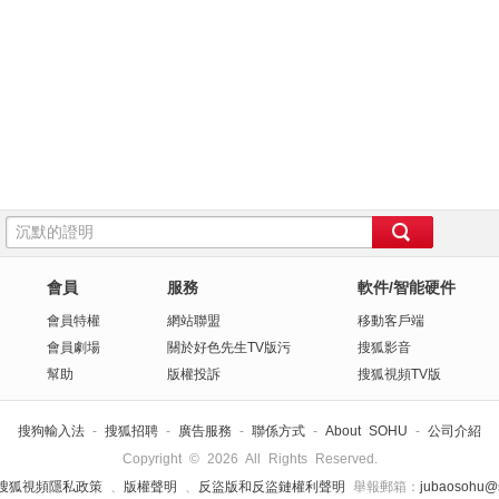
會員
服務
軟件/智能硬件
會員特權
網站聯盟
移動客戶端
會員劇場
關於好色先生TV版污
搜狐影音
幫助
版權投訴
搜狐視頻TV版
搜狗輸入法
-
搜狐招聘
-
廣告服務
-
聯係方式
-
About SOHU
-
公司介紹
Copyright
©
2026 All Rights Reserved.
搜狐視頻隱私政策
、
版權聲明
、
反盜版和反盜鏈權利聲明
舉報郵箱：
jubaosohu@s